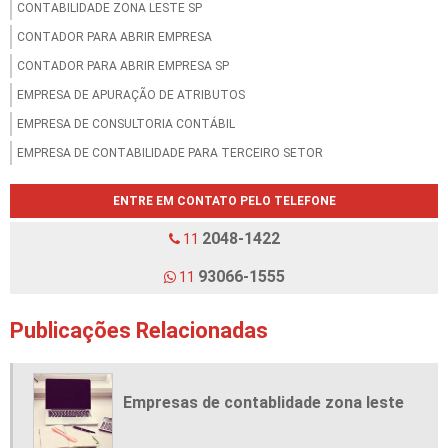
CONTABILIDADE ZONA LESTE SP
CONTADOR PARA ABRIR EMPRESA
CONTADOR PARA ABRIR EMPRESA SP
EMPRESA DE APURAÇÃO DE ATRIBUTOS
EMPRESA DE CONSULTORIA CONTÁBIL
EMPRESA DE CONTABILIDADE PARA TERCEIRO SETOR
EMPRESA DE PLANEJAMENTO TRIBUTÁRIO
ENTRE EM CONTATO PELO TELEFONE
EMPRESA DE PROCESSAMENTO DE FOLHA DE PAGAMENTO
2048-1422
11
EMPRESA DECLARAÇÃO DE IMPOSTO DE RENDA
EMPRESA SERVIÇOS CONTABEIS
93066-1555
11
EMPRESAS DE CONTABILIDADE
Publicações Relacionadas
EMPRESAS DE CONTABILIDADE EM SP
EMPRESAS DE CONTABLIDADE ZONA LESTE
ENCERRAMENTO DE EMPRESA EM SÃO PAULO
Empresas de contablidade zona leste
ESCRITORIO DE CONTABILIDADE PARA IGREJAS
ESCRITÓRIO DE CONTABLIIDADE ZONA LESTE