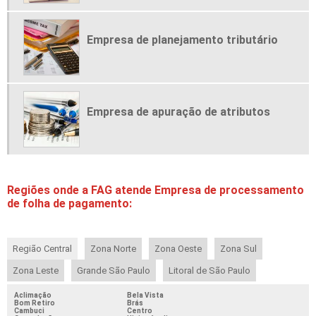
FOLHA DE PAGAMENTO PARA EMPREGADA DOMESTICA
REGULARIZAÇÃO CONTABILIDADE
Empresa de planejamento tributário
REGULARIZAÇÃO DE EMPRESAS
SERVIÇOS CONTÁBEIS
SERVIÇOS CONTÁBEIS EM SÃO PAULO
Empresa de apuração de atributos
SERVIÇOS DE CONTABILIDADE EM GERAL
TERCEIRIZAÇÃO CONTABIL
TERCEIRIZAÇÃO DE FOLHA DE PAGAMENTO
TERCEIRIZAÇÃO DE FOLHA DE PAGAMENTO SP
Regiões onde a FAG atende Empresa de processamento
TERCEIRIZAÇÃO DE SERVIÇOS CONTABILIDADE
de folha de pagamento:
TERCEIRIZAÇÃO GESTÃO FINANCEIRA
Região Central
Zona Norte
Zona Oeste
Zona Sul
Zona Leste
Grande São Paulo
Litoral de São Paulo
Aclimação
Bela Vista
Bom Retiro
Brás
Cambuci
Centro