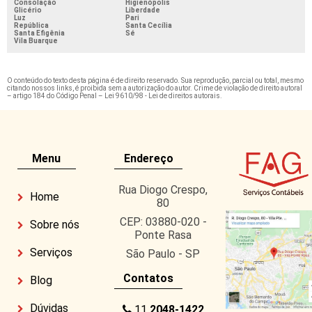
Consolação
Higienópolis
Glicério
Liberdade
Luz
Pari
República
Santa Cecília
Santa Efigênia
Sé
Vila Buarque
O conteúdo do texto desta página é de direito reservado. Sua reprodução, parcial ou total, mesmo
citando nossos links, é proibida sem a autorização do autor. Crime de violação de direito autoral
– artigo 184 do Código Penal –
Lei 9610/98 - Lei de direitos autorais
.
Menu
Endereço
Rua Diogo Crespo,
Home
80
CEP: 03880-020 -
Sobre nós
Ponte Rasa
Serviços
São Paulo - SP
Contatos
Blog
Dúvidas
11
2048-1422